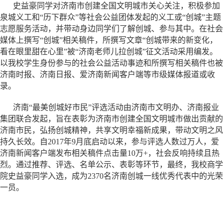
史益豪同学对济南市创建全国文明城市关心关注，积极参加
泉城义工和“历下群众”等社会公益团体发起的义工或“创城”主题
志愿服务活动，并带动身边同学们了解创城、参与其中。在社会
媒体上撰写“创城”相关稿件，所撰写文章“创城带来的新变化，
看在眼里甜在心里”被“济南老师儿拉创城”征文活动采用编发。
以我校学生身份参与的社会公益活动事迹和所撰写相关稿件也被
济南时报、济南日报、爱济南新闻客户端等市级媒体报道或收
录。
济南“最美创城好市民”评选活动由济南市文明办、济南报业
集团联合发起，旨在表彰为济南市创建全国文明城市做出贡献的
济南市民，弘扬创城精神，共享文明幸福新成果，带动文明之风
持久长效。自2017年9月底启动以来，参与评选人数过万人，爱
济南新闻客户端发布相关稿件点击量10万+，社会反响持续且热
烈。通过推荐、评选、名单公示、表彰等环节，最终，我校商学
院史益豪同学入选，成为2370名济南创城一线优秀代表中的光荣
一员。