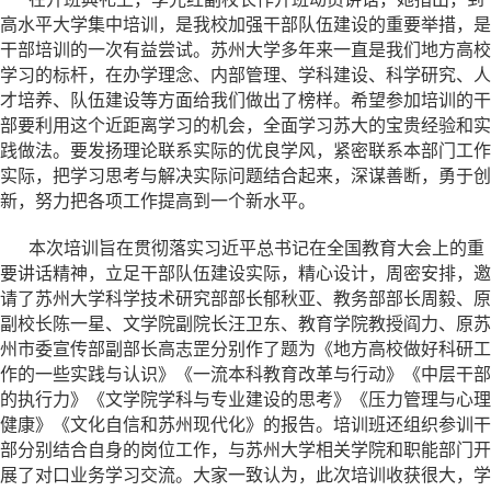
高水平大学集中培训，是我校加强干部队伍建设的重要举措，是
干部培训的一次有益尝试。苏州大学多年来一直是我们地方高校
学习的标杆，在办学理念、内部管理、学科建设、科学研究、人
才培养、队伍建设等方面给我们做出了榜样。希望参加培训的干
部要利用这个近距离学习的机会，全面学习苏大的宝贵经验和实
践做法。要发扬理论联系实际的优良学风，紧密联系本部门工作
实际，把学习思考与解决实际问题结合起来，深谋善断，勇于创
新，努力把各项工作提高到一个新水平。
本次培训旨在贯彻落实习近平总书记在全国教育大会上的重
要讲话精神，立足干部队伍建设实际，精心设计，周密安排，邀
请了苏州大学科学技术研究部部长郁秋亚、教务部部长周毅、原
副校长陈一星、文学院副院长汪卫东、教育学院教授阎力、原苏
州市委宣传部副部长高志罡分别作了题为《地方高校做好科研工
作的一些实践与认识》《一流本科教育改革与行动》《中层干部
的执行力》《文学院学科与专业建设的思考》《压力管理与心理
健康》《文化自信和苏州现代化》的报告。培训班还组织参训干
部分别结合自身的岗位工作，与苏州大学相关学院和职能部门开
展了对口业务学习交流。大家一致认为，此次培训收获很大，学